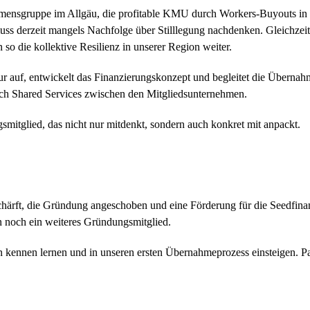
ensgruppe im Allgäu, die profitable KMU durch Workers-Buyouts in B
ss derzeit mangels Nachfolge über Stilllegung nachdenken. Gleichzeit
o die kollektive Resilienz in unserer Region weiter.
ur auf, entwickelt das Finanzierungskonzept und begleitet die Übernahme
ch Shared Services zwischen den Mitgliedsunternehmen.
mitglied, das nicht nur mitdenkt, sondern auch konkret mit anpackt.
chärft, die Gründung angeschoben und eine Förderung für die Seedfina
 noch ein weiteres Gründungsmitglied.
kennen lernen und in unseren ersten Übernahmeprozess einsteigen. Par