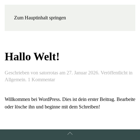
Zum Hauptinhalt springen
Hallo Welt!
Geschrieben von
satorrotas
am
27. Januar 2026
. Veröffentlicht in
zu
Allgemein
.
1 Kommentar
Hallo
Welt!
Willkommen bei WordPress. Dies ist dein erster Beitrag. Bearbeite
oder lösche ihn und beginne mit dem Schreiben!